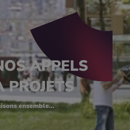
NOS APPELS
À PROJETS
isons ensemble...