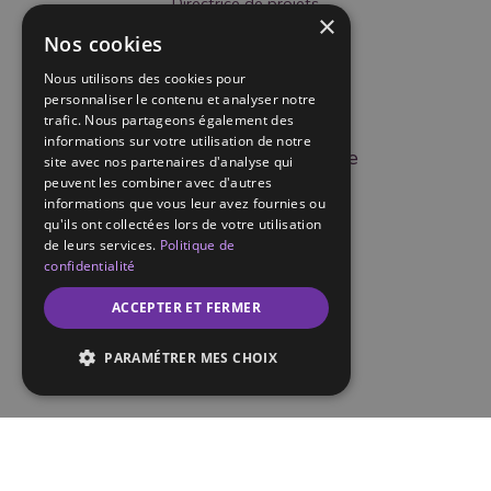
Directrice de projets
×
Nos cookies
Laure DODEL
Nous utilisons des cookies pour
personnaliser le contenu et analyser notre
trafic. Nous partageons également des
informations sur votre utilisation de notre
Directrice opérationnelle
site avec nos partenaires d'analyse qui
peuvent les combiner avec d'autres
informations que vous leur avez fournies ou
qu'ils ont collectées lors de votre utilisation
Célia BEAULATON
de leurs services.
Politique de
confidentialité
ACCEPTER ET FERMER
Secrétaire générale
PARAMÉTRER MES CHOIX
Romain
SARRY