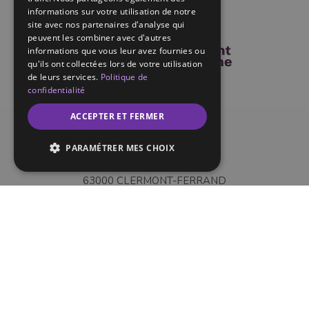
informations sur votre utilisation de notre
site avec nos partenaires d'analyse qui
peuvent les combiner avec d'autres
informations que vous leur avez fournies ou
qu'ils ont collectées lors de votre utilisation
de leurs services.
Politique de
confidentialité
ACCEPTER ET FERMER
SPL Clermont Auvergne
PARAMÉTRER MES CHOIX
3 Rue Louis Rosier
63000 CLERMONT-FERRAND
Tél :
04 73 28 69 64
NOUS CONTACTER
SPL Clermont Auvergne
Présentation