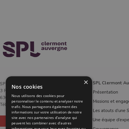
×
SPL Clermont A
SPL Clermont Auvergne
Nos cookies
3 Rue Louis Rosier
Présentation
Nous utilisons des cookies pour
63000 CLERMONT-FERRAND
Missions et enga
personnaliser le contenu et analyser notre
Tél :
04 73 28 69 64
trafic. Nous partageons également des
Les atouts d’une 
informations sur votre utilisation de notre
site avec nos partenaires d'analyse qui
Une équipe d’expe
NOUS CONTACTER
peuvent les combiner avec d'autres
informations que vous leur avez fournies ou