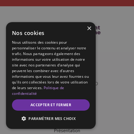
×
Nos cookies
Nous utilisons des cookies pour
personnaliser le contenu et analyser notre
trafic. Nous partageons également des
informations sur votre utilisation de notre
site avec nos partenaires d'analyse qui
SPL Clermont Auvergne
peuvent les combiner avec d'autres
3 Rue Louis Rosier
informations que vous leur avez fournies ou
qu'ils ont collectées lors de votre utilisation
63000 CLERMONT-FERRAND
de leurs services.
Politique de
Tél :
04 73 28 69 64
confidentialité
ACCEPTER ET FERMER
NOUS CONTACTER
PARAMÉTRER MES CHOIX
SPL Clermont Auvergne
Présentation