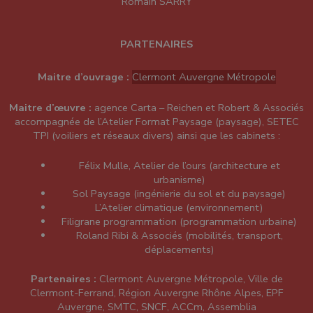
Romain SARRY
PARTENAIRES
Maitre d’ouvrage :
Clermont Auvergne Métropole
Maitre d’œuvre :
agence
Carta
–
Reichen et Robert & Associés
accompagnée de
l’Atelier Format Paysage
(paysage),
SETEC
TPI
(voiliers et réseaux divers) ainsi que les cabinets :
Félix Mulle, Atelier de l’ours (architecture et
urbanisme)
Sol Paysage
(ingénierie du sol et du paysage)
L’Atelier climatique (environnement)
Filigrane programmation
(programmation urbaine)
Roland Ribi & Associés
(mobilités, transport,
déplacements)
Partenaires :
Clermont Auvergne Métropole
,
Ville de
Clermont-Ferrand
,
Région Auvergne Rhône Alpes
,
EPF
Auvergne
,
SMTC
,
SNCF
, ACCm,
Assemblia