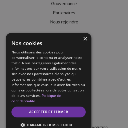
Gouvernance
Partenaires
Nous rejoindre
×
Nos cookies
Savoir-faire
Nous utilisons des cookies pour
Projets
personnaliser le contenu et analyser notre
trafic. Nous partageons également des
Actualités
informations sur votre utilisation de notre
Contact
site avec nos partenaires d'analyse qui
peuvent les combiner avec d'autres
Appels d’offres
informations que vous leur avez fournies ou
qu'ils ont collectées lors de votre utilisation
Mentions légales
de leurs services.
Politique de
Politique de confidentialité
confidentialité
ACCEPTER ET FERMER
PARAMÉTRER MES CHOIX
Maintenance et évolutions :
Internet Evolution